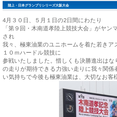
陸上・日本グランプリシリーズ大阪大会
4月３０日、５月１日の2日間にわたり
「第９回・木南道孝陸上競技大会」がヤン
され
我々、極東油業のユニホームを着た若きア
１０ｍハードル競技に
参戦いたしました。惜しくも決勝進出はな
の走りが期待できる力強い走りに我々関係
い気持ちで今後も極東油業は、大切なお客