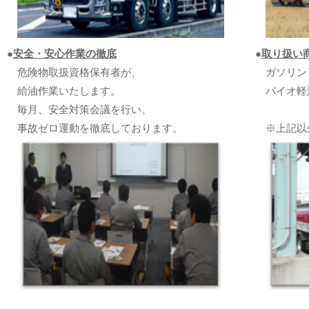
●
安全・安心作業の徹底
●
取り扱い
危険物取扱資格保有者が、
ガソリン
給油作業いたします。
バイオ軽
毎月、安全対策会議を行い、
事故ゼロ運動を徹底しております。
※上記以