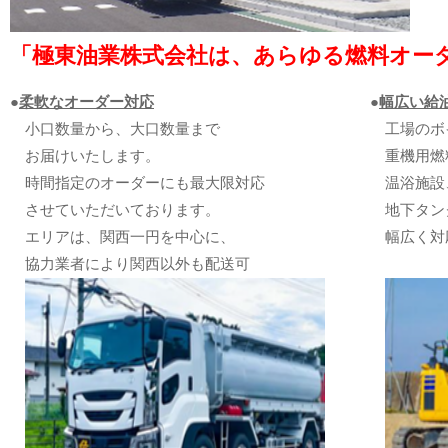
「極東油業株式会社は、あらゆる燃料オー
●
柔軟なオーダー対応
●
幅広い給
小口数量から、大口数量まで
工場のボ
お届けいたします。
重機用燃
時間指定のオーダーにも最大限対応
温浴施設
させていただいております。
地下タン
エリアは、関西一円を中心に、
幅広く対
協力業者により関西以外も配送可